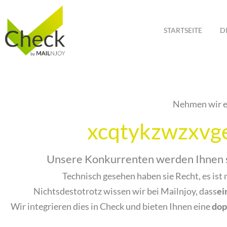
Zum
Inhalt
STARTSEITE
D
springen
Nehmen wir e
xcqtykzwzxvge
Unsere Konkurrenten werden Ihnen sa
Technisch gesehen haben sie Recht, es ist
Nichtsdestotrotz wissen wir bei Mailnjoy, dass
ei
Wir integrieren dies in Check und bieten Ihnen eine
dop