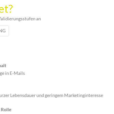
et?
Validierungsstufen an
UNG
halt
ge in E-Mails
kurzer Lebensdauer und geringem Marketinginteresse
 Rolle