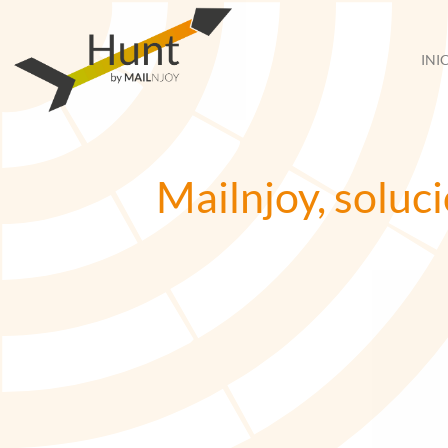
Saltar
al
INI
contenido
Mailnjoy, soluci