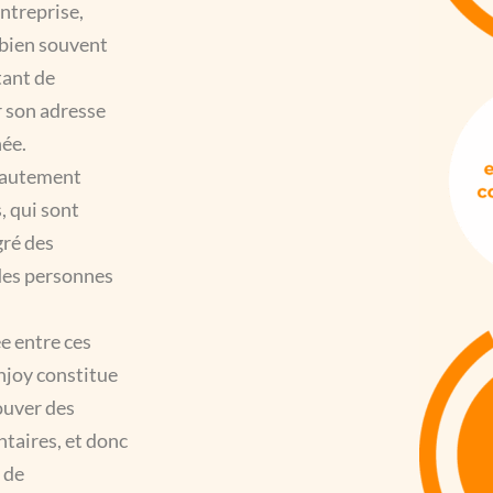
entreprise,
 bien souvent
tant de
r son adresse
ée.
 hautement
, qui sont
gré des
des personnes
ée entre ces
lnjoy constitue
ouver des
taires, et donc
 de