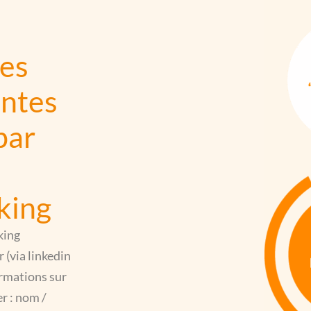
les
entes
par
e
king
king
 (via linkedin
rmations sur
r : nom /