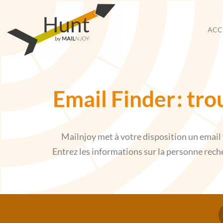
Aller
au
ACC
contenu
Email Finder
tro
Mailnjoy met à votre disposition un email 
Entrez les informations sur la personne reche