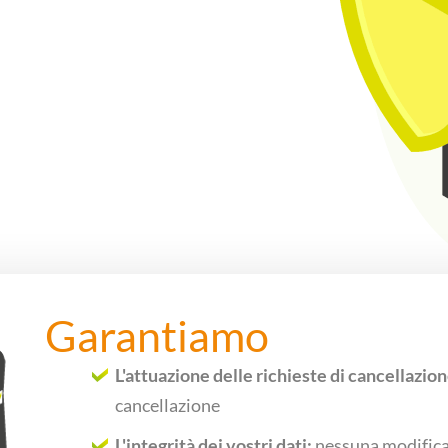
Garantiamo
L'attuazione delle richieste di cancellazio
cancellazione
L'integrità dei vostri dati:
nessuna modifica,