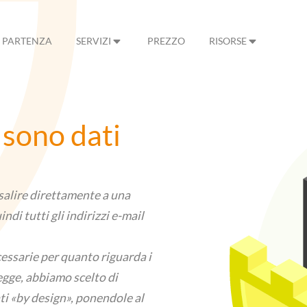
PARTENZA
SERVIZI
PREZZO
RISORSE
l sono dati
isalire direttamente a una
di tutti gli indirizzi e-mail
cessarie per quanto riguarda i
 legge, abbiamo scelto di
ati «by design», ponendole al